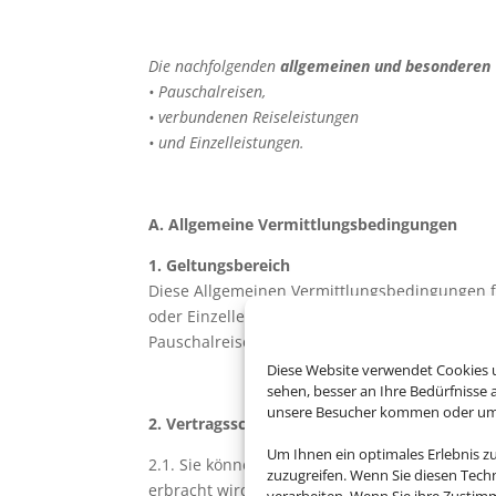
Die nachfolgenden
allgemeinen und besonderen
• Pauschalreisen,
• verbundenen Reiseleistungen
• und Einzelleistungen.
A. Allgemeine Vermittlungsbedingungen
1. Geltungsbereich
Diese Allgemeinen Vermittlungsbedingungen f
oder Einzelleistungen auftreten. Unsere vert
Pauschalreisen, verbundenen Reiseleistungen
Diese Website verwendet Cookies u
sehen, besser an Ihre Bedürfnisse
unsere Besucher kommen oder um u
2. Vertragsschluss und gesetzliche Vorschrift
Um Ihnen ein optimales Erlebnis z
2.1. Sie können uns damit beauftragen, Ihnen 
zuzugreifen. Wenn Sie diesen Tech
erbracht wird, zu vermitteln. An Ihren erteil