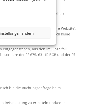
nktionen beeinträchtigt werden.
trag über die Vermittlung von (Reise-)
g (z.B. per E-Mail oder über unsere Website),
instellungen ändern
Die Eingangsbestätigung stellt noch keine
n entgegenstehen, aus den im Einzelfall
besondere der §§ 675, 631 ff. BGB und der §§
unsch hin die Buchungsanfrage beim
ten Reiseleistung zu ermitteln und/oder