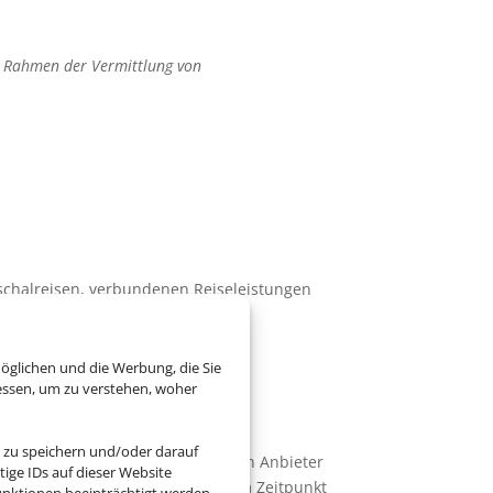
m Rahmen der Vermittlung von
schalreisen, verbundenen Reiseleistungen
der angebotenen und vorhandenen
 den gesetzlichen Vorschriften.
öglichen und die Werbung, die Sie
essen, um zu verstehen, woher
 zu speichern und/oder darauf
zelleistung, die von einem dritten Anbieter
ige IDs auf dieser Website
uftrag zu erteilen, müssen Sie zum Zeitpunkt