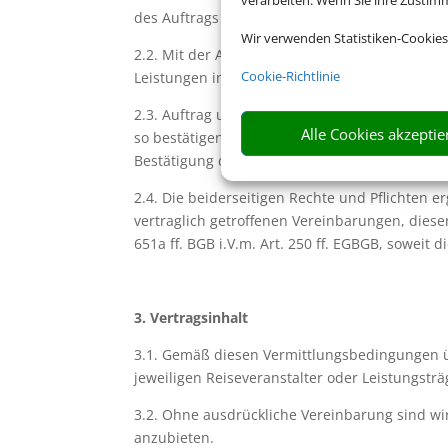
verarbeiten. Wenn Sie ihre Zusti
des Auftrags mindestens 18 Jahre alt sein.
Wir verwenden Statistiken-Cookies
2.2. Mit der Annahme Ihres Vermittlungsauftra
Cookie-Richtlinie
Leistungen in Gestalt einer Pauschalreise, ve
2.3. Auftrag und Annahme bedürfen keiner bes
Alle Cookies akzeptie
so bestätigen wir Ihnen den Eingang des Auftr
Bestätigung der Annahme des Vermittlungsauf
2.4. Die beiderseitigen Rechte und Pflichten 
vertraglich getroffenen Vereinbarungen, diese
651a ff. BGB i.V.m. Art. 250 ff. EGBGB, soweit
3. Vertragsinhalt
3.1. Gemäß diesen Vermittlungsbedingungen 
jeweiligen Reiseveranstalter oder Leistungsträ
3.2. Ohne ausdrückliche Vereinbarung sind wir
anzubieten.