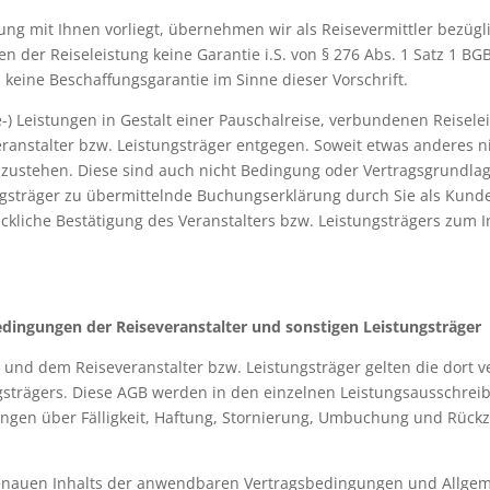
rung mit Ihnen vorliegt, übernehmen wir als Reisevermittler bezügl
der Reiseleistung keine Garantie i.S. von § 276 Abs. 1 Satz 1 BG
 keine Beschaffungsgarantie im Sinne dieser Vorschrift.
) Leistungen in Gestalt einer Pauschalreise, verbundenen Reisele
ranstalter bzw. Leistungsträger entgegen. Soweit etwas anderes nic
nzustehen. Diese sind auch nicht Bedingung oder Vertragsgrundlage
ngsträger zu übermittelnde Buchungserklärung durch Sie als Kund
liche Bestätigung des Veranstalters bzw. Leistungsträgers zum In
edingungen der Reisev
eranstalter und sonstigen Leistungsträger
n und dem Reiseveranstalter bzw. Leistungsträger gelten die dort
ngsträgers. Diese AGB werden in den einzelnen Leistungsausschr
gen über Fälligkeit, Haftung, Stornierung, Umbuchung und Rückz
es genauen Inhalts der anwendbaren Vertragsbedingungen und Allg