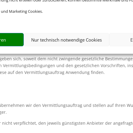
mmung nicht erteilen oder zurückziehen, können bestimmte Merkmale und Fu
 und Marketing Cookies.
gs durch uns als Vermittler kommt zwischen Ihnen und uns ein Ver
rbundenen Reiseleistung oder Einzelleistung zustande.
timmten Form. Erteilen Sie uns den Auftrag auf elektronischem We
ren
Nur technisch notwendige Cookies
E
ags unverzüglich auf elektronischem Weg („Eingangsbestätigung“). 
trags dar.
ergeben sich, soweit dem nicht zwingende gesetzliche Bestimmunge
n Vermittlungsbedingungen und den gesetzlichen Vorschriften, ins
 diese auf den Vermittlungsauftrag Anwendung finden.
übernehmen wir den Vermittlungsauftrag und stellen auf Ihren W
ger.
 nicht verpflichtet, den jeweils günstigsten Anbieter der angefrag