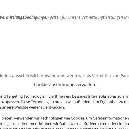
 Vermittlungsbedingungen
gelten für unsere Vermittlungsleistungen i
inden ausschließlich Anwendung, wenn wir als Vermittler von Pau
ragliche Verpflichtung beschränkt sich dann auf die Vermittlung 
Cookie-Zustimmung verwalten
 oder Einzelleistungen gemäß diesen Vermittlungsbedingungen und
nd Targeting Technologien, um Ihnen ein besseres Internet-Erlebnis zu erm
 anzupassen. Diese Technologien nutzen wir außerdem, um Ergebnisse zu m
nsere Website weiter zu entwickeln.
en
u bieten, verwenden wir Technologien wie Cookies, um Geräteinformationen
eine Pauschalreise, verbundenen Reiseleistungen oder sonstige Ein
nologien zustimmmen, können wir Daten wie das Surfverhalten oder eindeut
ten Vermittlungsauftrag sind Sie gebunden. Um uns einen solchen A