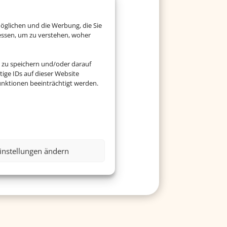
öglichen und die Werbung, die Sie
esellschaft
essen, um zu verstehen, woher
 zu speichern und/oder darauf
ige IDs auf dieser Website
nktionen beeinträchtigt werden.
 für Ihr Ferienziel.
instellungen ändern