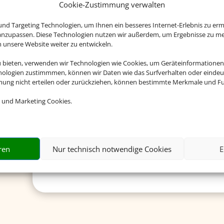
Cookie-Zustimmung verwalten
nd Targeting Technologien, um Ihnen ein besseres Internet-Erlebnis zu erm
Deutsche Visa und Konsular G
 anzupassen. Diese Technologien nutzen wir außerdem, um Ergebnisse zu m
nsere Website weiter zu entwickeln.
Hier erhalten Sie Visa- und Einreiseinformationen.
u bieten, verwenden wir Technologien wie Cookies, um Geräteinformationen
nologien zustimmmen, können wir Daten wie das Surfverhalten oder eindeut
Mehr dazu
mmung nicht erteilen oder zurückziehen, können bestimmte Merkmale und Fu
 und Marketing Cookies.
Reisemedizin
Hier erhalten Sie kompetente reisemedizinische Beratung
ren
Nur technisch notwendige Cookies
E
Mehr dazu